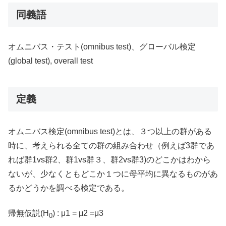
同義語
オムニバス・テスト(omnibus test)、グローバル検定
(global test), overall test
定義
オムニバス検定(omnibus test)とは、３つ以上の群がある
時に、考えられる全ての群の組み合わせ（例えば3群であ
れば群1vs群2、群1vs群３、群2vs群3)のどこかはわから
ないが、少なくともどこか１つに母平均に異なるものがあ
るかどうかを調べる検定である。
帰無仮説(H
) : μ1 = μ2 =μ3
0