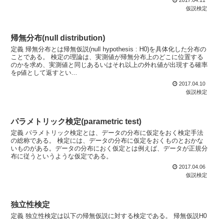
2017.04.11
仮説検定
帰無分布(null distribution)
定義 帰無分布とは帰無仮説(null hypothesis : H0)を具体化した分布の
ことである。 検定の理論は、実測値が帰無分布上のどこに位置する
のかを求め、実測値と同じあるいはそれ以上の外れ値が出現する確率
をp値として返すとい...
2017.04.10
仮説検定
パラメトリック検定(parametric test)
定義 パラメトリック検定とは、データの分布に仮定をおく検定手法
の総称である。 検定には、データの分布に仮定をおくものとおかな
いものがある。データの分布におく仮定とは例えば、データが正規分
布に従うというような仮定である。
2017.04.06
仮説検定
独立性検定
定義 独立性検定は以下の帰無仮説に対する検定である。 帰無仮説H0