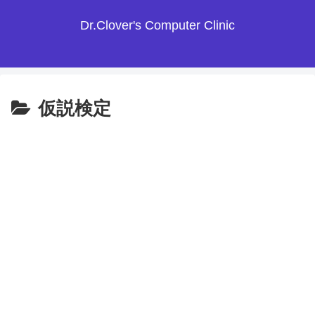
Dr.Clover's Computer Clinic
仮説検定