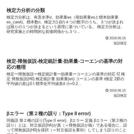
検定力分析の分類
検定力分析は、有意水準α、効果量es（母効果量esと標本効果量
es_caret)、標本数n、検定力1-βの４つの数字のうち、３つが決まれ
ば残りの１つが決まるという原理に基づいている。 検定力分析は、
研究実施との時間的な前後関係から３つ...
2016.06.15
仮説検定
検定-帰無仮説-検定統計量-効果量-コーエンの基準の対
応の整理
検定ー帰無仮説ー検定統計量ー効果量ーコーエンの基準の対応 f2 検
定 帰無仮説(H0) 検定統計量 効果量(es) コーエンの基準 t検定 2群の
平均値の差は0 t 標準化平均値差d 小=0.2...
2016.06.15
仮説検定
βエラー（第２種の誤り：Type II error)
同義語 第２種の誤り(Type II error)、βエラー 定義 βエラー（第２種の
誤り）とは、対立仮説(HA)が真（＝帰無仮説が偽）である場合に、誤
って帰無仮説(H0)を採択（＝対立仮説を棄却）してしまう誤りのこと