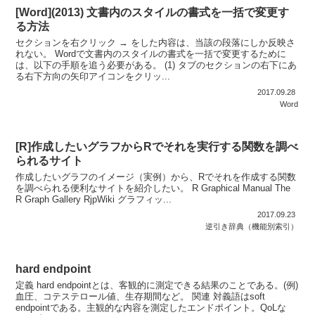
[Word](2013) 文書内のスタイルの書式を一括で変更す
る方法
セクションを右クリック → をした内容は、当該の段落にしか反映さ
れない。 Wordで文書内のスタイルの書式を一括で変更するために
は、以下の手順を追う必要がある。 (1) タブのセクションの右下にあ
る右下方向の矢印アイコンをクリッ...
2017.09.28
Word
[R]作成したいグラフからRでそれを実行する関数を調べ
られるサイト
作成したいグラフのイメージ（実例）から、Rでそれを作成する関数
を調べられる便利なサイトを紹介したい。 R Graphical Manual The
R Graph Gallery RjpWiki グラフィッ...
2017.09.23
逆引き辞典（機能別索引）
hard endpoint
定義 hard endpointとは、客観的に測定できる結果のことである。(例)
血圧、コテステロール値、生存期間など。 関連 対義語はsoft
endpointである。主観的な内容を測定したエンドポイント。QoLな