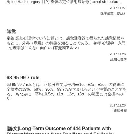
Spine Radiosurgery 目的 脊髄の定位放射線治療(spinal stereotac...
2017.11.27
医学論文（抄読）
知覚
定義 認知心理学でいう知覚とは、感覚受容器で得られた感覚情報を
もとに、外界（環境）の特徴を知ることである。 参考 心理学・入門
--心理学はこんなに面白い (有斐閣アルマ)
2017.11.26
認知心理学
68-95-99.7 rule
68-95-99.7 ruleとは、正規分布では平均±±1σ、±2σ、±3σ、の範囲に
全標本の39%、68%、95%、99.7%が含まれるという性質のことであ
る。 ちなみに、平均±0.5σ、±1σ、±2σ、±3σ、の範囲には全標本の
3...
2017.11.26
連続分布
[論文]Long-Term Outcome of 444 Patients with