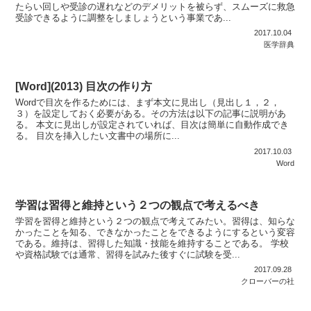
たらい回しや受診の遅れなどのデメリットを被らず、スムーズに救急
受診できるように調整をしましょうという事業であ...
2017.10.04
医学辞典
[Word](2013) 目次の作り方
Wordで目次を作るためには、まず本文に見出し（見出し１，２，
３）を設定しておく必要がある。その方法は以下の記事に説明があ
る。 本文に見出しが設定されていれば、目次は簡単に自動作成でき
る。 目次を挿入したい文書中の場所に...
2017.10.03
Word
学習は習得と維持という２つの観点で考えるべき
学習を習得と維持という２つの観点で考えてみたい。習得は、知らな
かったことを知る、できなかったことをできるようにするという変容
である。維持は、習得した知識・技能を維持することである。 学校
や資格試験では通常、習得を試みた後すぐに試験を受...
2017.09.28
クローバーの社