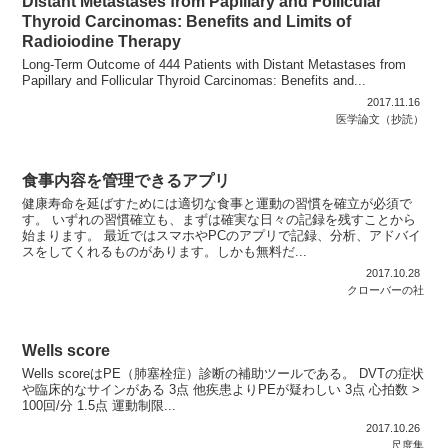
Distant Metastases from Papillary and Follicular
Thyroid Carcinomas: Benefits and Limits of
Radioiodine Therapy
Long-Term Outcome of 444 Patients with Distant Metastases from
Papillary and Follicular Thyroid Carcinomas: Benefits and...
2017.11.16
医学論文（抄読）
食事内容を管理できるアプリ
健康寿命を延ばすためには適切な食事と運動の習慣を確立が必須で
す。 いずれの習慣確立も、まずは確実な日々の記録を残すことから
始まります。 最近ではスマホやPCのアプリで記録、分析、アドバイ
スをしてくれるものがあります。しかも無料だ...
2017.10.28
クローバーの社
Wells score
Wells scoreはPE（肺塞栓症）診断の補助ツールである。 DVTの症状
や臨床的なサインがある 3点 他疾患よりPEが疑わしい 3点 心拍数 >
100回/分 1.5点 運動制限...
2017.10.26
尺度集