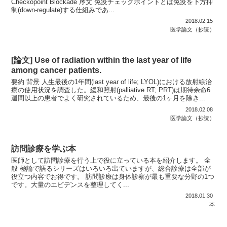
Checkopoint Blockade 序文 免疫チェックポイントとは免疫を下方抑
制(down-regulate)する仕組みであ...
2018.02.15
医学論文（抄読）
[論文] Use of radiation within the last year of life
among cancer patients.
要約 背景 人生最後の1年間(last year of life; LYOL)における放射線治
療の使用状況を調査した。緩和照射(palliative RT; PRT)は期待余命6
週間以上の患者でよく研究されているため、最後の1ヶ月を除き...
2018.02.08
医学論文（抄読）
訪問診療を学ぶ本
医師として訪問診療を行う上で役に立っている本を紹介します。 全
般 極論で語るシリーズはいろいろ出ていますが、総合診療は全部が
役立つ内容でお得です。 訪問診療は身体診察が最も重要な分野の1つ
です。大量のエビデンスを整理してく...
2018.01.30
本