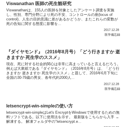
Viswanathan 医師の死生観研究
Viswanathanは、155人の医師を対象としたアンケート調査を実施
し、性別、専門分野により死の不安、コントロールの座(locus of
control)、人生の目的意識に差があるかどうか、またこれらの変数が
死の告知に関する態度に影響を...
2017.12.28
医学備忘録
『ダイヤモンド』（2016年8月号）「どう行きますか 逝
きますか 死生学のススメ」
現在、死に対する社会的関心は非常に高まっていると言えるだろう。
例えば大衆紙である『ダイヤモンド』（2016年8月号）は、「どう行
きますか 逝きますか 死生学のススメ」と題して、2016年6月下旬に
全国の30-79歳の男女、各年代約2000人...
2017.12.28
医学備忘録
letsencrypt-win-simpleの使い方
letsencrypt-win-simpleはLet's EncryptをWindowsで使用するための無
料ソフトである。以下に使用法を示す。 最新版をこちらから入手 →
解凍する。 解凍フォルダ中の"letsencrypt.e...