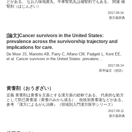
どがある。 なお八味地黄丸、牛車腎気丸は補腎剤でもある。 関連 補
腎剤（ほじんざい）
2017.09.16
漢方薬辞典
[論文]Cancer survivors in the United States:
prevalence across the survivorship trajectory and
implications for care.
De Moor JS, Mariotto AB, Parry C, Alfano CM, Padgett L, Kent EE,
et al. Cancer survivors in the United States: prevalenc...
2017.09.14
医学論文（抄読）
黄耆剤（おうぎざい）
定義 黄耆剤は黄耆を主薬とする漢方薬の総称である。 代表的な処方
として防已黄耆湯（黄耆のみから成る）、桂枝加黄耆湯などがある。
参考 『漢方によるがん治療』（領域別入門漢方医学シリーズ）
2017.09.11
漢方薬辞典