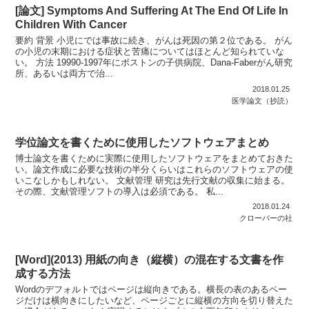
[論文] Symptoms And Suffering At The End Of Life In
Children With Cancer
要約 背景 小児にでは事故に続き、がんは死因の第２位である。 がん
の小児の末期における症状と苦痛についてはほとんど知られていな
い。 方法 19990-1997年にボストンの子供病院、Dana-Faberがん研究
所、あるいは両方で治...
2018.01.25
医学論文（抄読）
学位論文を書くために使用したソフトウェアまとめ
博士論文を書くために実際に使用したソフトウェアをまとめておきた
い。論文作成に必要な技術の半分くらいはこれらのソフトウェアの使
いこなしかもしれない。 文献管理 研究は先行文献の収集に始まる。
その際、文献管理ソフトの導入は必須である。 私...
2018.01.24
クローバーの社
[Word](2013) 用紙の向き（縦横）の混在する文書を作
成する方法
Wordのデフォルトではページは縦向きである。横長の表のあるペー
ジだけは横向きにしたいなど、ページごとに縦横の方向を切り替えた