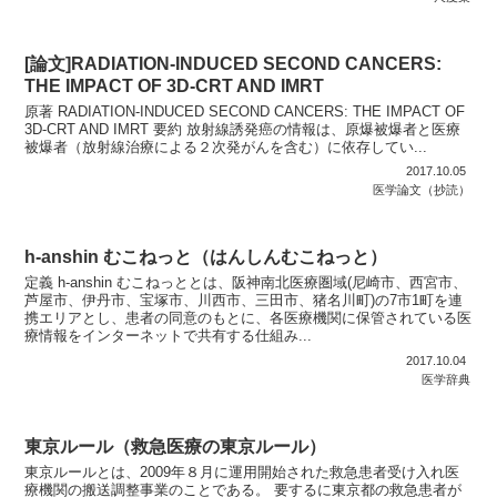
[論文]RADIATION-INDUCED SECOND CANCERS:
THE IMPACT OF 3D-CRT AND IMRT
原著 RADIATION-INDUCED SECOND CANCERS: THE IMPACT OF
3D-CRT AND IMRT 要約 放射線誘発癌の情報は、原爆被爆者と医療
被爆者（放射線治療による２次発がんを含む）に依存してい...
2017.10.05
医学論文（抄読）
h-anshin むこねっと（はんしんむこねっと）
定義 h-anshin むこねっととは、阪神南北医療圏域(尼崎市、西宮市、
芦屋市、伊丹市、宝塚市、川西市、三田市、猪名川町)の7市1町を連
携エリアとし、患者の同意のもとに、各医療機関に保管されている医
療情報をインターネットで共有する仕組み...
2017.10.04
医学辞典
東京ルール（救急医療の東京ルール）
東京ルールとは、2009年８月に運用開始された救急患者受け入れ医
療機関の搬送調整事業のことである。 要するに東京都の救急患者が