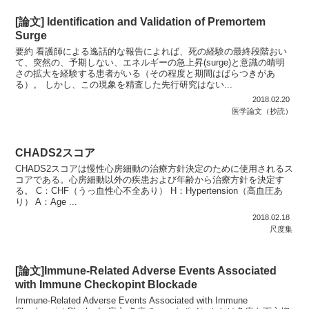
[論文] Identification and Validation of Premortem
Surge
要約 看護師による逸話的な報告によれば、死の経験の最終段階おい
て、突然の、予期しない、エネルギーの急上昇(surge)と意識の晴明
さの拡大を経験する患者がいる（その程度と期間はばらつきがあ
る）。 しかし、この現象を精査した先行研究はない...
2018.02.20
医学論文（抄読）
CHADS2スコア
CHADS2スコアは慢性心房細動の治療方針決定のために使用されるス
コアである。心房細動以外の疾患および年齢から治療方針を決定す
る。 C：CHF（うっ血性心不全あり） H：Hypertension（高血圧あ
り） A：Age ...
2018.02.18
尺度集
[論文]Immune-Related Adverse Events Associated
with Immune Checkopint Blockade
Immune-Related Adverse Events Associated with Immune