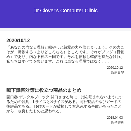
Dr.Clover's Computer Clinic
2020/10/12
「あなたの内なる理解と癒やしと慈愛の力を信じましょう。その力こ
そが、帰依する（よりどころなる）ところです。それがブッダ（目覚
め）であり、内なる神の王国です。それを信頼し確信を持たなけれ、
私たちはすべてを失います。これは単なる理屈ではなく、...
2020.10.12
瞑想日記
嚥下障害対策に役立つ商品のまとめ
開口器 デンタルブロック 開口させる時に、指を噛まれないようにす
るための器具。LサイズとSサイズがある。同社製品のゆびガードの
後継品である。 ゆびガードが破損して窒息死する事故があったこと
から、改良したものと思われる。 ...
2018.04.03
医学辞典