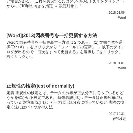
い場合がある。 これを実現するにはタブのの右下矢印をクリック →
からにて印刷の向きを指定 → 設定対象に「...
2018.01.06
Word
[Word](2013)図表番号を一括更新する方法
Wordで図表番号を一括更新する方法は２つある。 (1) 文書全体を選
択(Ctrl+A) → 右クリックから「フィールドの更新」 → 以下のダイア
ログが出るので「目次をすべて更新する」を選択してをクリック。
右クリックか...
2018.01.01
Word
正規性の検定(test of normality)
定義 正規性の検定とは、データの分布が正規分布に従っているかど
うかを確かめる検定である。 帰無仮説(H0)：データは正規分布に従
っている 対立仮説(H1)：データは正規分布に従っていない 実際の検
定方法にはいくつかの方法...
2017.12.31
仮説検定