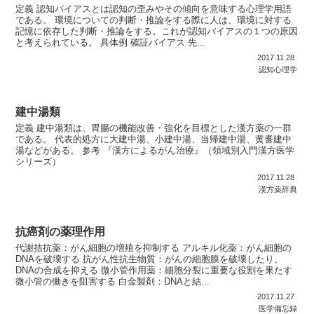
定義 認知バイアスとは認知の歪みやその傾向を意味する心理学用語
である。 環境についての判断・推論をする際に人は、環境に対する
記憶に依存した判断・推論をする。これが認知バイアスの１つの原因
と考えられている。 具体例 確証バイアス 先...
2017.11.28
認知心理学
建中湯類
定義 建中湯類は、胃腸の機能改善・強化を目標とした漢方薬の一群
である。 代表的処方に大建中湯、小建中湯、当帰建中湯、黄耆建中
湯などがある。 参考 『漢方によるがん治療』（領域別入門漢方医学
シリーズ）
2017.11.28
漢方薬辞典
抗癌剤の薬理作用
代謝拮抗薬：がん細胞の増殖を抑制する アルキル化薬：がん細胞の
DNAを破壊する 抗がん性抗生物質：がんの細胞膜を破壊したり、
DNAの合成を抑える 微小管作用薬：細胞分裂に重要な役割を果たす
微小管の働きを阻害する 白金製剤：DNAと結...
2017.11.27
医学備忘録