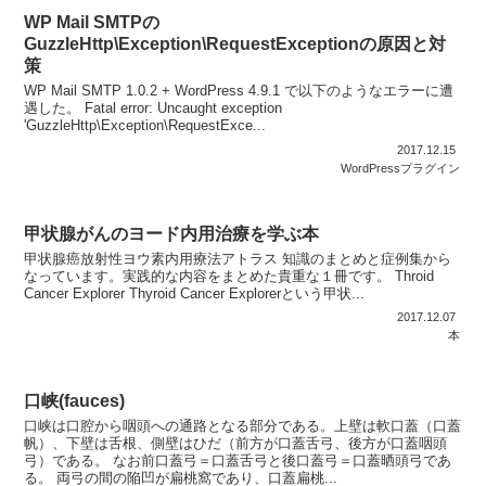
WP Mail SMTPの
GuzzleHttp\Exception\RequestExceptionの原因と対
策
WP Mail SMTP 1.0.2 + WordPress 4.9.1 で以下のようなエラーに遭
遇した。 Fatal error: Uncaught exception
'GuzzleHttp\Exception\RequestExce...
2017.12.15
WordPressプラグイン
甲状腺がんのヨード内用治療を学ぶ本
甲状腺癌放射性ヨウ素内用療法アトラス 知識のまとめと症例集から
なっています。実践的な内容をまとめた貴重な１冊です。 Throid
Cancer Explorer Thyroid Cancer Explorerという甲状...
2017.12.07
本
口峡(fauces)
口峡は口腔から咽頭への通路となる部分である。上壁は軟口蓋（口蓋
帆）、下壁は舌根、側壁はひだ（前方が口蓋舌弓、後方が口蓋咽頭
弓）である。 なお前口蓋弓＝口蓋舌弓と後口蓋弓＝口蓋晒頭弓であ
る。 両弓の間の陥凹が扁桃窩であり、口蓋扁桃...