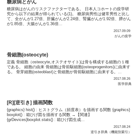
糖尿病とがん
糖尿病はがんのリスクファクターである。 日本人コホートの疫学研
究から以下の結果が得られている(1)。 糖尿病男性は健常男性と比し
て、全がんが1.27倍、肝臓がんが2.24倍、腎臓がんが1.92倍、膵がん
が1.85倍、大腸がんが1.36倍...
2017.09.09
がんの疫学
骨細胞(osteocyte)
定義 骨細胞（osteocyte,オステオサイト)は骨を構成する細胞の１種
である。 細胞の由来 骨細胞は骨前駆細胞(osteoprogenitors)に由来す
る。 骨芽細胞(osteoblast)と骨細胞が骨前駆細胞に由来する。...
2017.08.26
医学辞典
[R][逆引き] 描画関数
{graphics} hist() : ヒストグラム（頻度表）を描画する関数 {graphics}
boxplot() : 箱ひげ図を描画する関数 →【関連】
{grDevices}boxplot.stats() : 箱ひげ図生成...
2017.08.24
逆引き辞典（機能別索引）