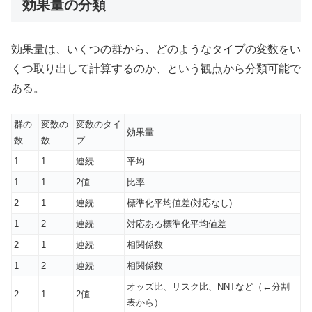
効果量の分類
効果量は、いくつの群から、どのようなタイプの変数をい
くつ取り出して計算するのか、という観点から分類可能で
ある。
群の
変数の
変数のタイ
効果量
数
数
プ
1
1
連続
平均
1
1
2値
比率
2
1
連続
標準化平均値差(対応なし)
1
2
連続
対応ある標準化平均値差
2
1
連続
相関係数
1
2
連続
相関係数
オッズ比、リスク比、NNTなど（←分割
2
1
2値
表から）