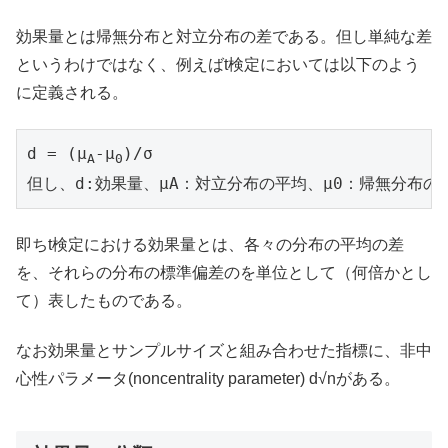
効果量とは帰無分布と対立分布の差である。但し単純な差
というわけではなく、例えばt検定においては以下のよう
に定義される。
d = (μ
-μ
)/σ

A
0
但し、d:効果量、μA：対立分布の平均、μ0：帰無分布の
即ちt検定における効果量とは、各々の分布の平均の差
を、それらの分布の標準偏差のを単位として（何倍かとし
て）表したものである。
なお効果量とサンプルサイズと組み合わせた指標に、非中
心性パラメータ(noncentrality parameter) d√nがある。