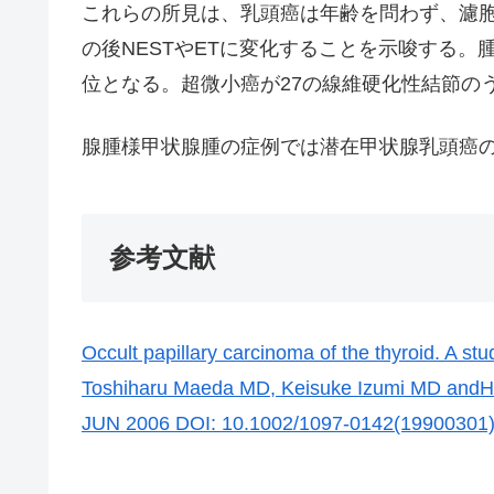
これらの所見は、乳頭癌は年齢を問わず、濾胞
の後NESTやETに変化することを示唆する
位となる。超微小癌が27の線維硬化性結節の
腺腫様甲状腺腫の症例では潜在甲状腺乳頭癌
参考文献
Occult papillary carcinoma of the thyroid. A
Toshiharu Maeda MD, Keisuke Izumi MD andHisa
JUN 2006 DOI: 10.1002/1097-0142(19900301)