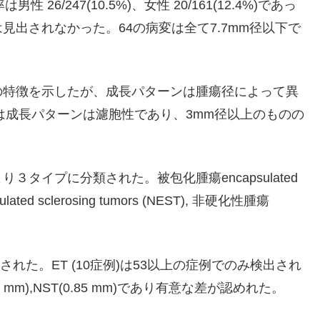
率は男性 26/247(10.5%)、女性 20/161(12.4%)であっ
出されなかった。64の病変は全て7.7mm径以下で
の特徴を示したが、成長パターンは腫瘍径によって異
は成長パターンは濾胞性であり、3mm径以上のものの
タイプに分類された。被包化腫瘍encapsulated
ted sclerosing tumors (NEST), 非硬化性腫瘍
で検出された。ET (10症例)は53以上の症例でのみ検出され
0 mm),NST(0.85 mm)であり有意な差が認めれた。