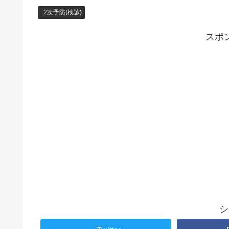
2次予防(検診)
スポ
シ