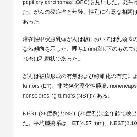
papillary carcinomas ;OPC)を見出した。発生
た。がんの発症率と年齢、性別に有意な相関は見
あった。
潜在性甲状腺乳頭がんは核においては乳頭癌
なる傾向を示した。即ち1mm径以下のもので
70%は乳頭状であった。
がんは被膜形成の有無および線維化の有無により３
tumors (ET)、非被包化硬化性腫瘍, nonencapsula
nonsclerosing tumors (NST)である。
NEST (28症例)とNST (26症例)は全年齢
た。平均腫瘍系は、ET(4.57 mm)、NEST(2.1