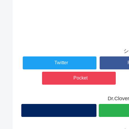
シ
Twitter
Pocket
Dr.Cl