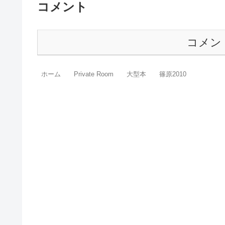
コメント
コメン
ホーム
Private Room
大型本
篠原2010