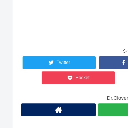
シ
Twitter
Pocket
Dr.Cl