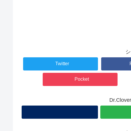
シ
Twitter
Pocket
Dr.Cl