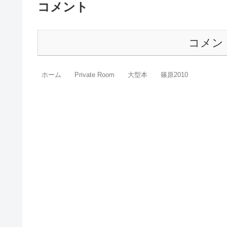
コメント
コメン
ホーム
Private Room
大型本
篠原2010