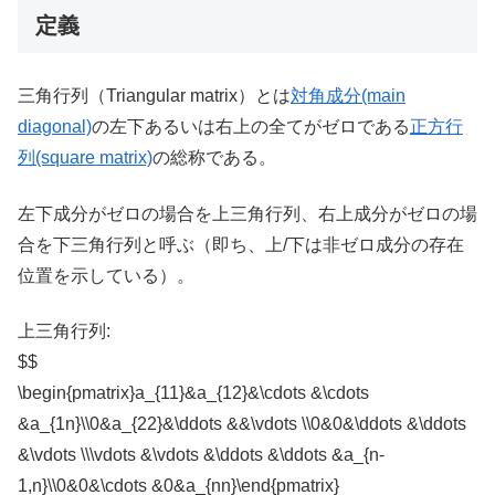
定義
三角行列（Triangular matrix）とは
対角成分(main
diagonal)
の左下あるいは右上の全てがゼロである
正方行
列(square matrix)
の総称である。
左下成分がゼロの場合を上三角行列、右上成分がゼロの場
合を下三角行列と呼ぶ（即ち、上/下は非ゼロ成分の存在
位置を示している）。
上三角行列:
$$
\begin{pmatrix}a_{11}&a_{12}&\cdots &\cdots
&a_{1n}\\0&a_{22}&\ddots &&\vdots \\0&0&\ddots &\ddots
&\vdots \\\vdots &\vdots &\ddots &\ddots &a_{n-
1,n}\\0&0&\cdots &0&a_{nn}\end{pmatrix}