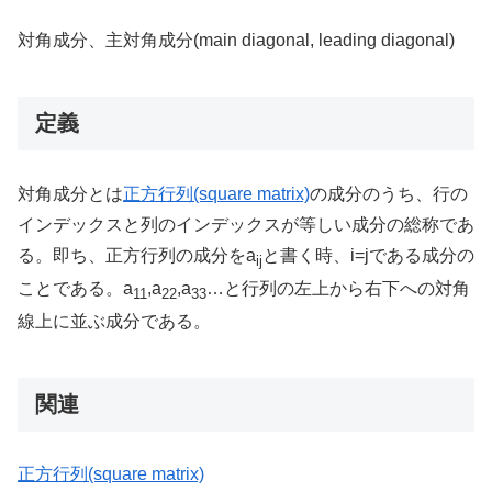
対角成分、主対角成分(main diagonal, leading diagonal)
定義
対角成分とは
正方行列(square matrix)
の成分のうち、行の
インデックスと列のインデックスが等しい成分の総称であ
る。即ち、正方行列の成分をa
と書く時、i=jである成分の
ij
ことである。a
,a
,a
…と行列の左上から右下への対角
11
22
33
線上に並ぶ成分である。
関連
正方行列(square matrix)