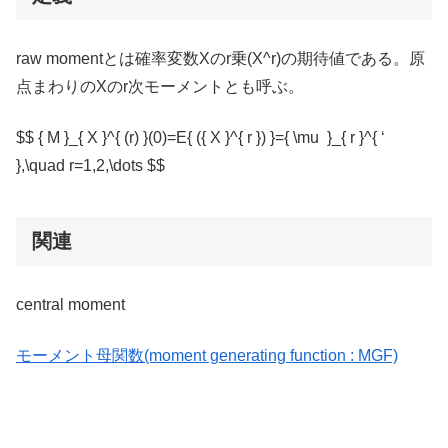
raw momentとは確率変数Xのr乗(X^r)の期待値である。原
点まわりのXのr次モーメントとも呼ぶ。
$$ { M }_{ X }^{ (r) }(0)=E{ ({ X }^{ r }) }={ \mu }_{ r }^{ ‘
},\quad r=1,2,\dots $$
関連
central moment
モーメント母関数(moment generating function : MGF)