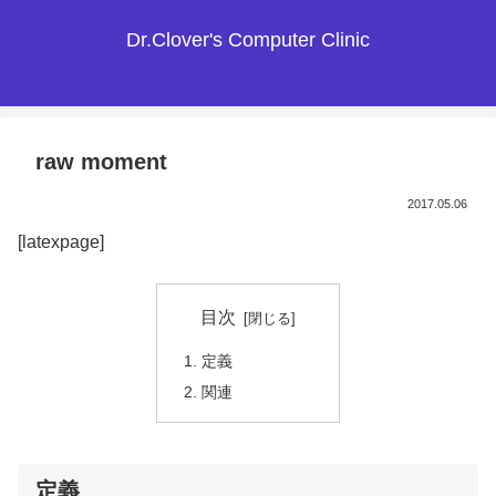
Dr.Clover's Computer Clinic
raw moment
2017.05.06
[latexpage]
目次
定義
関連
定義