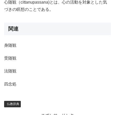
心随観（cittanupassana)とは、心の活動を対象とした気
づきの瞑想のことである。
関連
身随観
受随観
法随観
四念処
仏教辞典