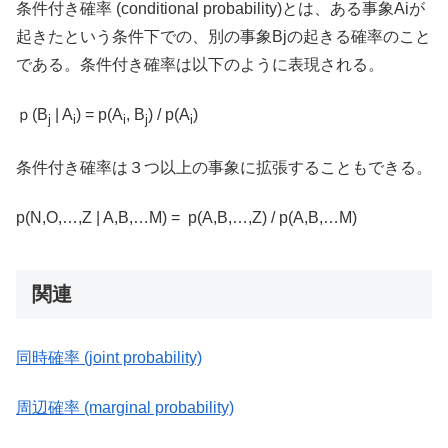
条件付き確率 (conditional probability)とは、ある事象Aiが
起きたという条件下での、別の事象Bjの起きる確率のこと
である。条件付き確率は以下のように表現される。
ｐ(B
| A
) = p(A
, B
) / p(A
)
j
i
i
j
i
条件付き確率は３つ以上の事象に拡張することもできる。
p(N,O,…,Z | A,B,…M) = p(A,B,…,Z) / p(A,B,…M)
関連
同時確率 (joint probability)
周辺確率 (marginal probability)