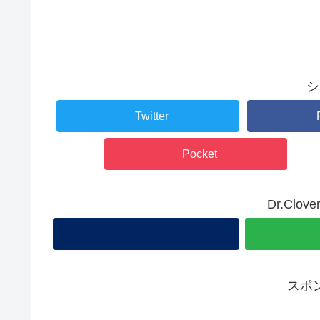
シ
Twitter
Pocket
Dr.Cl
スポ