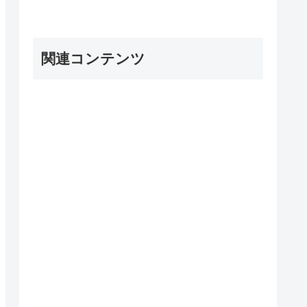
関連コンテンツ