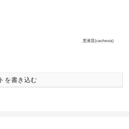
悪液質(cachexia)
トを書き込む