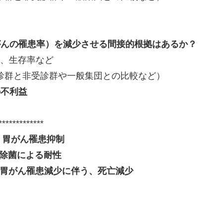
行がんの罹患率）を減少させる間接的根拠はあるか？
合、生存率など
診群と非受診群や一般集団との比較など）
の不利益
*************
：胃がん罹患抑制
：除菌による耐性
：胃がん罹患減少に伴う、死亡減少