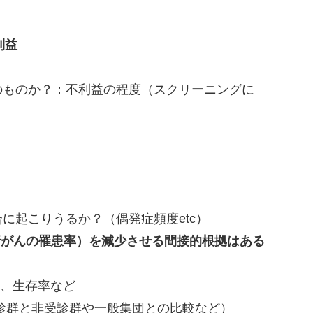
利益
のものか？：不利益の程度（スクリーニングに
に起こりうるか？（偶発症頻度etc）
進行がんの罹患率）を減少させる間接的根拠はある
合、生存率など
診群と非受診群や一般集団との比較など）