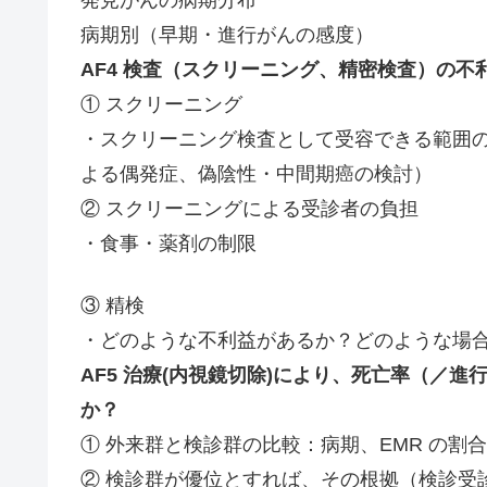
病期別（早期・進行がんの感度）
AF4 検査（スクリーニング、精密検査）の不
① スクリーニング
・スクリーニング検査として受容できる範囲
よる偶発症、偽陰性・中間期癌の検討）
② スクリーニングによる受診者の負担
・食事・薬剤の制限
③ 精検
・どのような不利益があるか？どのような場合
AF5 治療(内視鏡切除)により、死亡率（／
か？
① 外来群と検診群の比較：病期、EMR の割
② 検診群が優位とすれば、その根拠（検診受