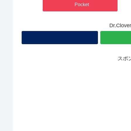
Pocket
Dr.Cl
スポ