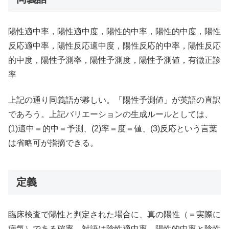
陽性適中率，陽性適中度，陽性的中率，陽性的中度，陽性
反応適中率，陽性反応適中度，陽性反応的中率，陽性反応
的中度，陽性予測率，陽性予測度，陽性予測値，有徴正診
率
上記の通り同義語が夥しい。「陽性予測値」が英語の直訳
であろう。上記バリエーションの生成ルールとしては、
(1)適中＝的中＝予測、(2)率＝度＝値、(3)反応という言葉
は省略可が指摘できる。
定義
臨床検査で陽性と判定された場合に、真の陽性（＝実際に
病気）である確率。対語は陰性適中率。陽性的中率と陰性