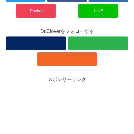
Pocket
LINE
Dr.Cloverをフォローする
スポンサーリンク