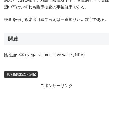
適中率はいずれも臨床検査の事後確率である。
検査を受ける患者目線で言えば一番知りたい数字である。
関連
陰性適中率 (Negative predictive value ; NPV)
疫学指標(検査・診断)
スポンサーリンク