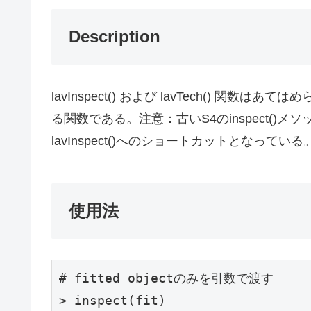
Description
lavInspect() および lavTech() 関
る関数である。注意：古いS4のinspect()
lavInspect()へのショートカットとなっている
使用法
# fitted objectのみを引数で渡す

> inspect(fit)
