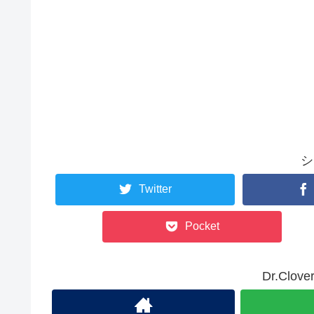
シ
Twitter
Pocket
Dr.Cl