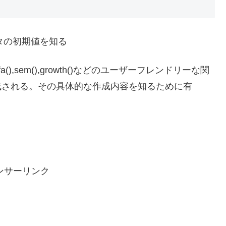
メータの初期値を知る
cfa(),sem(),growth()などのユーザーフレンドリーな関
作成される。その具体的な作成内容を知るために有
ンサーリンク