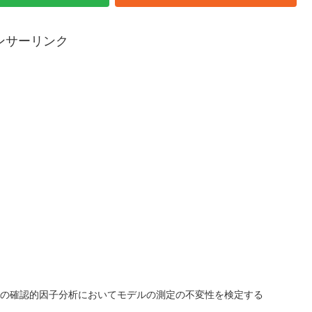
ンサーリンク
nce() : 多母集団の確認的因子分析においてモデルの測定の不変性を検定する