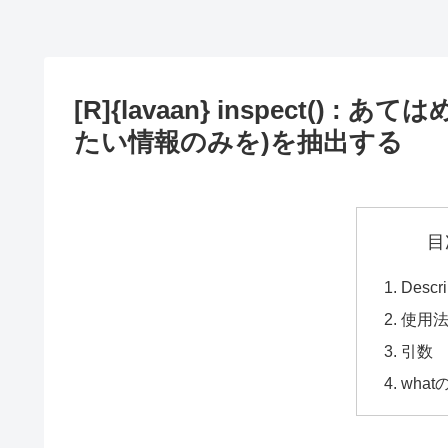
[R]{lavaan} inspect() 
たい情報のみを)を抽出する
目
Descri
使用
引数
wha