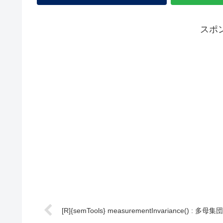
スポ
[R]{semTools} measurementInvaria