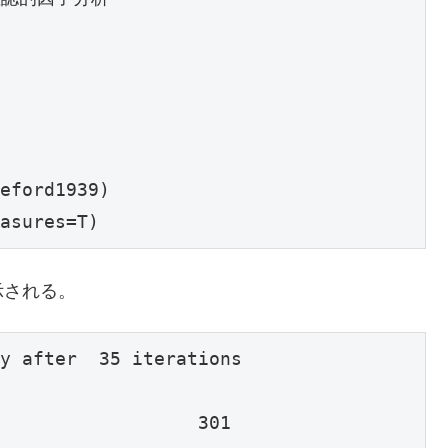
eford1939)

asures=T)
示される。
y after  35 iterations

                  301
