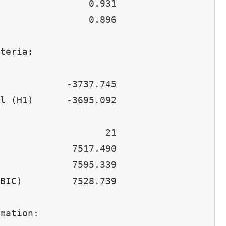
                0.931

                0.896

teria:

            -3737.745

l (H1)      -3695.092

                   21

             7517.490

             7595.339

BIC)         7528.739

mation:
