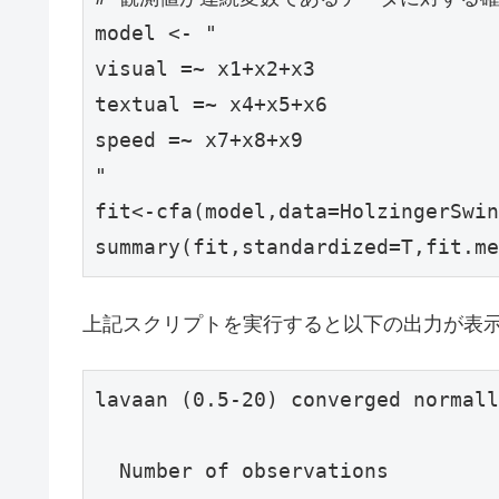
model <- "

visual =~ x1+x2+x3

textual =~ x4+x5+x6

speed =~ x7+x8+x9

"

fit<-cfa(model,data=HolzingerSwin
summary(fit,standardized=T,fit.me
上記スクリプトを実行すると以下の出力が表
lavaan (0.5-20) converged normall
  Number of observations         