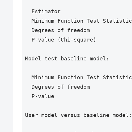
  Estimator                      
  Minimum Function Test Statistic
  Degrees of freedom             
  P-value (Chi-square)           
Model test baseline model:

  Minimum Function Test Statistic
  Degrees of freedom             
  P-value                        
User model versus baseline model:
