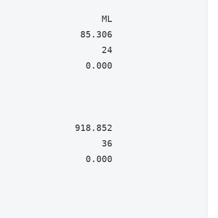
                   ML

               85.306

                   24

                0.000

              918.852

                   36

                0.000
