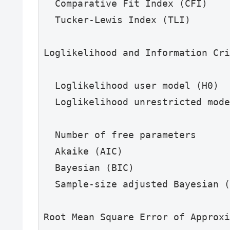
  Comparative Fit Index (CFI)    
  Tucker-Lewis Index (TLI)       
Loglikelihood and Information Cri
  Loglikelihood user model (H0)  
  Loglikelihood unrestricted mode
  Number of free parameters      
  Akaike (AIC)                   
  Bayesian (BIC)                 
  Sample-size adjusted Bayesian (
Root Mean Square Error of Approxi