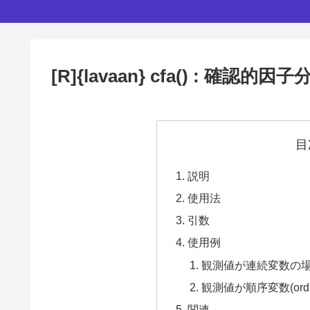
[R]{lavaan} cfa() : 確
目
説明
使用法
引数
使用例
観測値が連続変数の
観測値が順序変数(ordi
関連