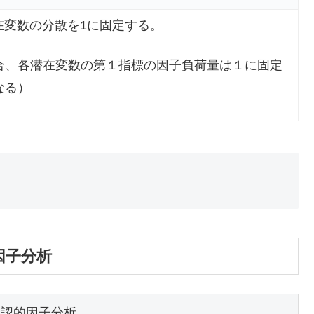
在変数の分散を1に固定する。
合、各潜在変数の第１指標の因子負荷量は１に固定
なる）
因子分析
認的因子分析
