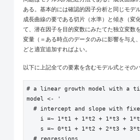
ある。基本的には確認的因子分析と同じモデ
成長曲線の要である切片（水準）と傾き（変
て、潜在因子を目的変数にみたてた独立変数
変量（＝ある時点のデータのみに影響を与え
どと適宜追加すればよい。
以下に上記全ての要素を含むモデル式とそのパ
# a linear growth model with a ti
model <- '

  # intercept and slope with fixe
    i =~ 1*t1 + 1*t2 + 1*t3 + 1*t
    s =~ 0*t1 + 1*t2 + 2*t3 + 3*t
  # regressions
