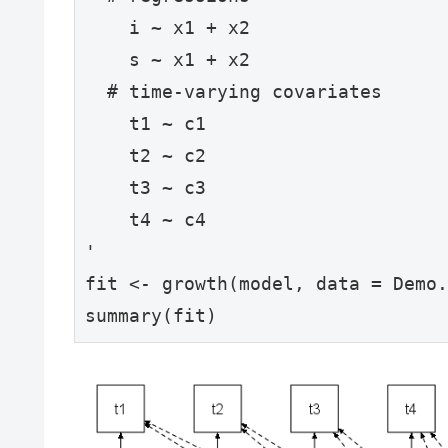
    i ~ x1 + x2

    s ~ x1 + x2

  # time-varying covariates

    t1 ~ c1

    t2 ~ c2

    t3 ~ c3

    t4 ~ c4

'

fit <- growth(model, data = Demo.
summary(fit)