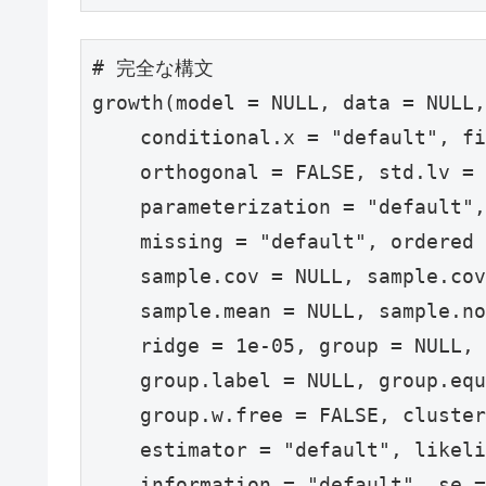
# 完全な構文

growth(model = NULL, data = NULL,
    conditional.x = "default", fi
    orthogonal = FALSE, std.lv = 
    parameterization = "default",
    missing = "default", ordered 
    sample.cov = NULL, sample.cov
    sample.mean = NULL, sample.no
    ridge = 1e-05, group = NULL, 

    group.label = NULL, group.equ
    group.w.free = FALSE, cluster
    estimator = "default", likeli
    information = "default", se =