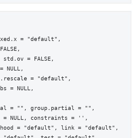
 

xed.x = "default",

FALSE, 

 std.ov = FALSE,

= NULL, 

.rescale = "default",

bs = NULL, 

al = "", group.partial = "", 

 = NULL, constraints = '', 

hood = "default", link = "default",

 "default", test = "default",
