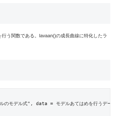
はめを行う関数である。lavaan()の成長曲線に特化したラ
線モデルのモデル式", data = モデルあてはめを行うデータ