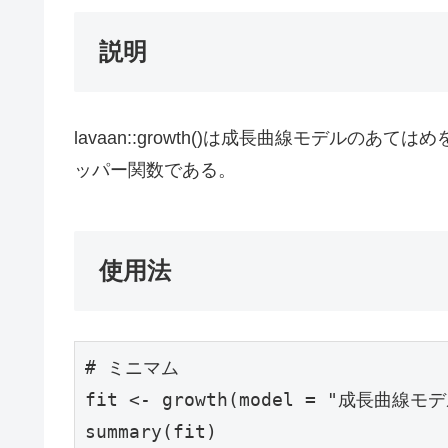
説明
lavaan::growth()は成長曲線モデルのあて
ッパー関数である。
使用法
# ミニマム

fit <- growth(model = "成長曲