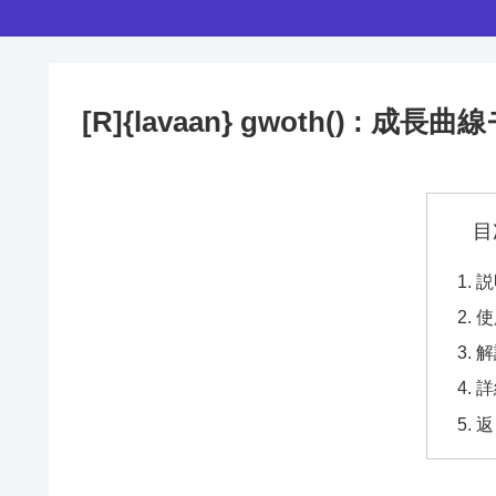
[R]{lavaan} gwoth() 
目
説
使
解
詳
返