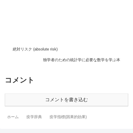
絶対リスク (absolute risk)
独学者のための統計学に必要な数学を学ぶ本
コメント
コメントを書き込む
ホーム
疫学辞典
疫学指標(因果的効果)