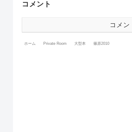
コメント
コメン
ホーム
Private Room
大型本
篠原2010