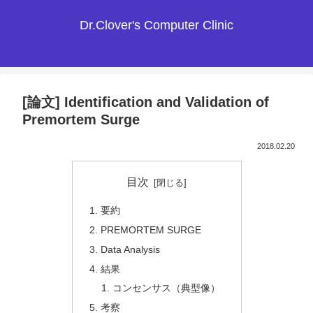
Dr.Clover's Computer Clinic
[論文] Identification and Validation of
Premortem Surge
2018.02.20
目次
要約
PREMORTEM SURGE
Data Analysis
結果
コンセンサス（典型像）
考察