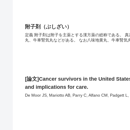
附子剤（ぶしざい）
定義 附子剤は附子を主薬とする漢方薬の総称である。 
丸、牛車腎気丸などがある。 なお八味地黄丸、牛車腎気丸
[論文]Cancer survivors in the United States
and implications for care.
De Moor JS, Mariotto AB, Parry C, Alfano CM, Padgett L, K