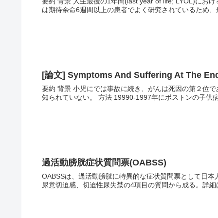
要約 背景 人生最後の1年間(last year of life; LYOL
は期待余命6週間以上の患者でよく研究されているため、最後
[論文] Symptoms And Suffering At The End 
要約 背景 小児にでは事故に続き、がんは死因の第２位
知られていない。 方法 19990-1997年にボストンの子供病
過活動膀胱症状質問票(OABSS)
OABSSは、過活動膀胱に特異的な症状質問票として日
尿意切迫感、切迫性尿失禁の4項目の質問から成る。詳細は『