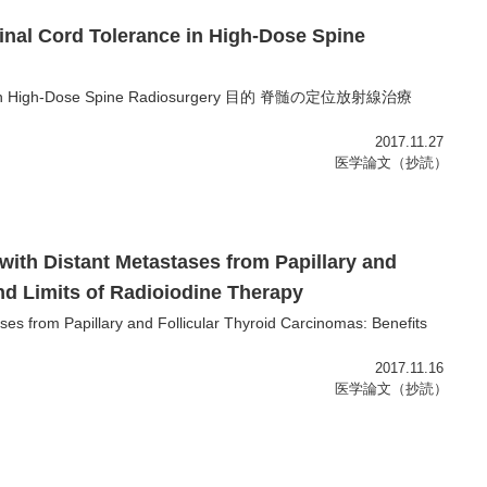
inal Cord Tolerance in High-Dose Spine
erance in High-Dose Spine Radiosurgery 目的 脊髄の定位放射線治療
2017.11.27
医学論文（抄読）
ith Distant Metastases from Papillary and
nd Limits of Radioiodine Therapy
es from Papillary and Follicular Thyroid Carcinomas: Benefits
2017.11.16
医学論文（抄読）