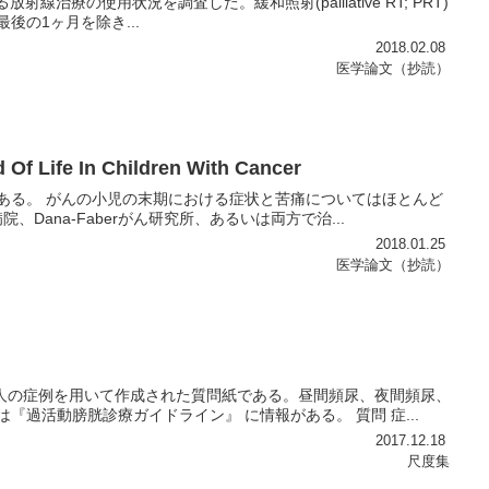
)における放射線治療の使用状況を調査した。緩和照射(palliative RT; PRT)
の1ヶ月を除き...
2018.02.08
医学論文（抄読）
Of Life In Children With Cancer
である。 がんの小児の末期における症状と苦痛についてはほとんど
院、Dana-Faberがん研究所、あるいは両方で治...
2018.01.25
医学論文（抄読）
本人の症例を用いて作成された質問紙である。昼間頻尿、夜間頻尿、
過活動膀胱診療ガイドライン』 に情報がある。 質問 症...
2017.12.18
尺度集