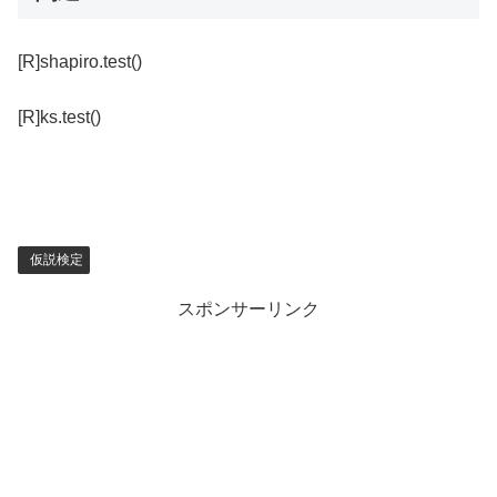
[R]shapiro.test()
[R]ks.test()
仮説検定
スポンサーリンク