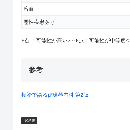
喀血
悪性疾患あり
6点 ：可能性が高い2～6点：可能性が中等度<
参考
極論で語る循環器内科 第2版
尺度集