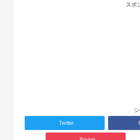
スポ
シ
Twitter
Pocket