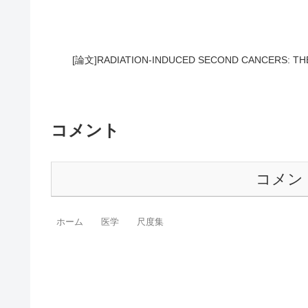
[論文]RADIATION-INDUCED SECOND CANCERS: THE
コメント
コメン
ホーム
医学
尺度集