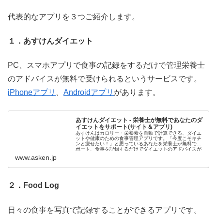
代表的なアプリを３つご紹介します。
１．あすけんダイエット
PC、スマホアプリで食事の記録をするだけで管理栄養士
のアドバイスが無料で受けられるというサービスです。
iPhoneアプリ
、
Androidアプリ
があります。
あすけんダイエット - 栄養士が無料であなたのダ
イエットをサポート(サイト＆アプリ)
あすけんはカロリー・栄養素を自動で計算できる、ダイエ
ットや健康のための食事管理アプリです。「今度こそキチ
ンと痩せたい！」と思っているあなたを栄養士が無料でサ
ポート、食事を記録するだけでダイエットのアドバイスが
もらえます。しっかり食べても痩せられるダイエット法
www.asken.jp
で、理想のカラダを手に入れましょう。
２．Food Log
日々の食事を写真で記録することができるアプリです。