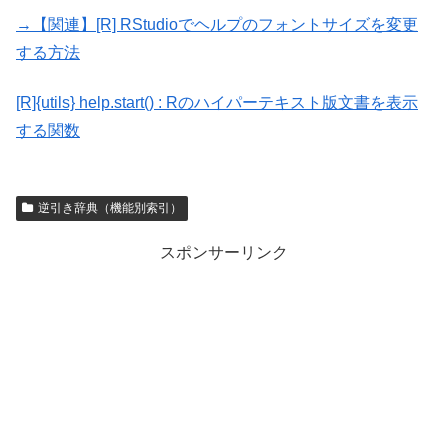
→【関連】
[R] RStudioでヘルプのフォントサイズを変更
する方法
[R]{utils} help.start() : Rのハイパーテキスト版文書を表示
する関数
逆引き辞典（機能別索引）
スポンサーリンク