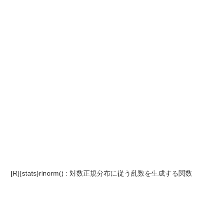
[R]{stats}rlnorm() : 対数正規分布に従う乱数を生成する関数