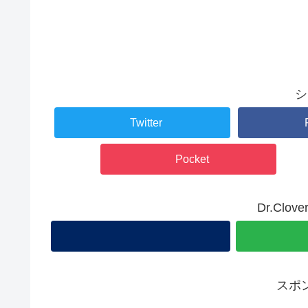
シ
Twitter
Pocket
Dr.Cl
スポ