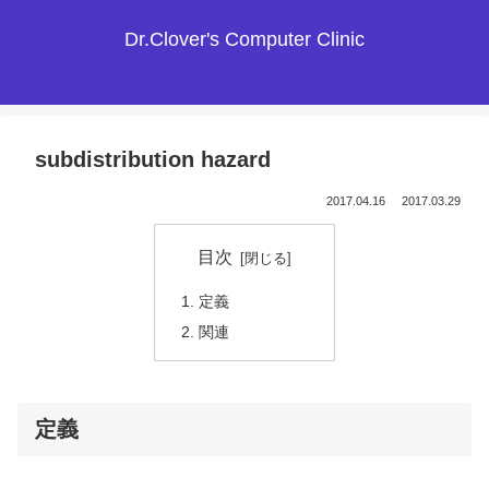
Dr.Clover's Computer Clinic
subdistribution hazard
2017.04.16
2017.03.29
目次
定義
関連
定義