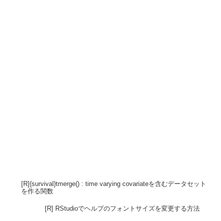
[R]{survival}tmerge() : time varying covariateを含むデータセット
を作る関数
[R] RStudioでヘルプのフォントサイズを変更する方法