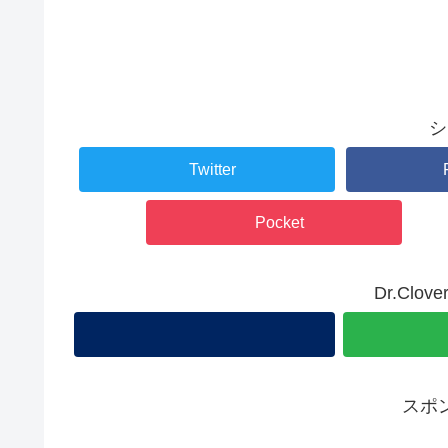
シ
Twitter
Pocket
Dr.Cl
スポ