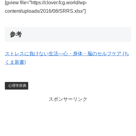
[gview file=”https://clover.fcg.world/wp-
content/uploads/2016/08/SRRS.xlsx”]
参考
ストレスに負けない生活―心・身体・脳のセルフケア (ち
くま新書)
心理学辞典
スポンサーリンク