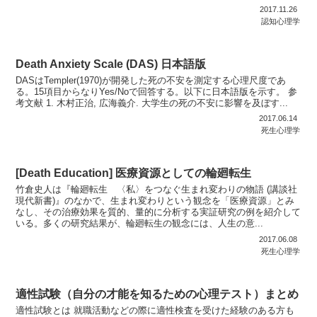
2017.11.26
認知心理学
Death Anxiety Scale (DAS) 日本語版
DASはTempler(1970)が開発した死の不安を測定する心理尺度であ
る。15項目からなりYes/Noで回答する。以下に日本語版を示す。 参
考文献 1. 木村正治, 広海義介. 大学生の死の不安に影響を及ぼす...
2017.06.14
死生心理学
[Death Education] 医療資源としての輪廻転生
竹倉史人は『輪廻転生 〈私〉をつなぐ生まれ変わりの物語 (講談社
現代新書)』のなかで、生まれ変わりという観念を「医療資源」とみ
なし、その治療効果を質的、量的に分析する実証研究の例を紹介して
いる。多くの研究結果が、輪廻転生の観念には、人生の意...
2017.06.08
死生心理学
適性試験（自分の才能を知るための心理テスト）まとめ
適性試験とは 就職活動などの際に適性検査を受けた経験のある方も