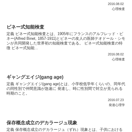
2016.08.02
心理検査
ビネー式知能検査
定義 ビネー式知能検査とは、1905年にフランスのアルフレッド・ビ
ネー(Alfred Binet, 1857-1911)とビネーの友人の医師テオドール・シモ
ンが共同開発した世界初の知能検査である。 ビネー式知能検査の特
徴 ビネー式知能...
2016.08.02
心理検査
ギャングエイジ(gang age)
定義 ギャングエイジ(gang age)とは、小学校低学年くらいの、同年代
の同性別で仲間意識が急速に 発達し、時に性別間で対立が見られる
時期のこと。
2016.07.23
発達心理学
保存概念成立のデカラージュ現象
定義 保存概念成立のデカラージュ（ずれ）現象とは、子供における