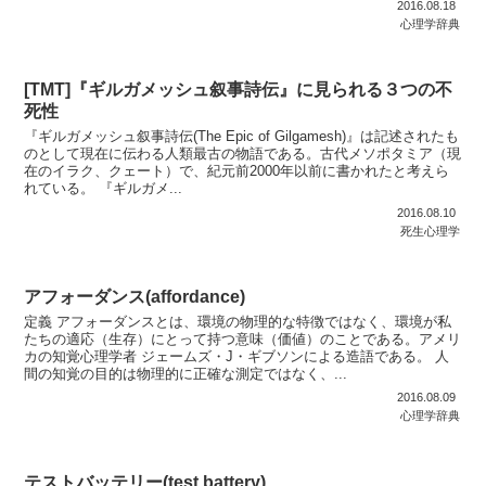
2016.08.18
心理学辞典
[TMT]『ギルガメッシュ叙事詩伝』に見られる３つの不
死性
『ギルガメッシュ叙事詩伝(The Epic of Gilgamesh)』は記述されたも
のとして現在に伝わる人類最古の物語である。古代メソポタミア（現
在のイラク、クェート）で、紀元前2000年以前に書かれたと考えら
れている。 『ギルガメ...
2016.08.10
死生心理学
アフォーダンス(affordance)
定義 アフォーダンスとは、環境の物理的な特徴ではなく、環境が私
たちの適応（生存）にとって持つ意味（価値）のことである。アメリ
カの知覚心理学者 ジェームズ・J・ギブソンによる造語である。 人
間の知覚の目的は物理的に正確な測定ではなく、...
2016.08.09
心理学辞典
テストバッテリー(test battery)