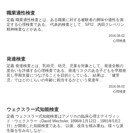
職業適性検査
定義 職業適性検査とは、ある職業に対する被験者の興味や適性を測
定する心理検査である。 代表的検査として、SPI2、内田クレペリン
精神検査などがある。
2016.08.02
心理検査
発達検査
定義 発達検査とは、乳幼児、幼児、児童を対象として、発達全般の
度合いを評価する心理検査である。発達リスクのある子どもを早期発
見し早期支援につなげることを目的としている。 結果は、「健常
児」ではどのくらいの年齢に相当するかという発達年...
2016.08.02
心理検査
ウェクスラー式知能検査
定義 ウェクスラー式知能検査はアメリカの臨床心理士デイヴィッ
ド・ウェクスラー（David Wechsler, 1896年1月12日 - 1981年5月2
日）が開発した知能検査である。 以後、改良を積み重ね、様々な派
生版を生み出しなが...