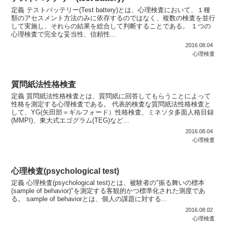
定義 テストバッテリー(Test battery)とは、心理検査において、１種
類のアセスメント方法のみに依存するのではなく、複数の検査を並行
して実施し、それらの結果を総合して判断することである。 １つの
心理検査で完全な妥当性、信頼性...
2016.08.04
心理検査
質問紙法性格検査
定義 質問紙法性格検査とは、質問紙に回答してもらうことによって
性格を測定する心理検査である。 代表的検査な質問紙法性格検査と
して、YG(矢田部＝ギルフォード）性格検査、ミネソタ多面人格目録
(MMPI)、東大式エゴグラム(TEG)など...
2016.08.04
心理検査
心理検査(psychological test)
定義 心理検査(psychological test)とは、被験者の"振る舞いの標本
(sample of behavior)"を測定する客観的かつ標準化された測度であ
る。 sample of behaviorとは、個人の課題に対する...
2016.08.02
心理検査