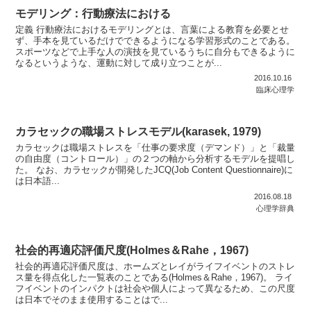
モデリング：行動療法における
定義 行動療法におけるモデリングとは、言葉による教育を必要とせ
ず、手本を見ているだけでできるようになる学習形式のことである。
スポーツなどで上手な人の演技を見ているうちに自分もできるように
なるというような、運動に対して成り立つことが...
2016.10.16
臨床心理学
カラセックの職場ストレスモデル(karasek, 1979)
カラセックは職場ストレスを「仕事の要求度（デマンド）」と「裁量
の自由度（コントロール）」の２つの軸から分析するモデルを提唱し
た。 なお、カラセックが開発したJCQ(Job Content Questionnaire)に
は日本語...
2016.08.18
心理学辞典
社会的再適応評価尺度(Holmes＆Rahe，1967)
社会的再適応評価尺度は、ホームズとレイがライフイベントのストレ
ス量を得点化した一覧表のことである(Holmes＆Rahe，1967)。 ライ
フイベントのインパクトは社会や個人によって異なるため、この尺度
は日本でそのまま使用することはで...