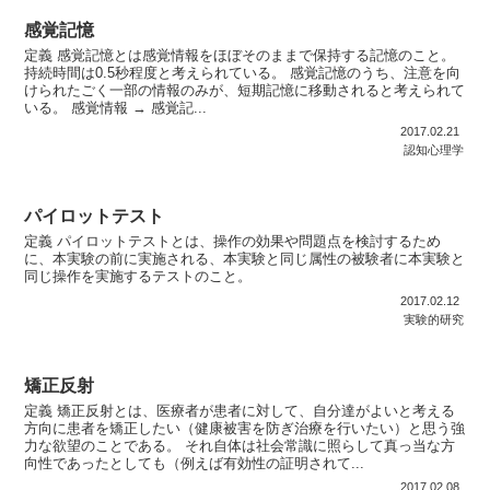
感覚記憶
定義 感覚記憶とは感覚情報をほぼそのままで保持する記憶のこと。
持続時間は0.5秒程度と考えられている。 感覚記憶のうち、注意を向
けられたごく一部の情報のみが、短期記憶に移動されると考えられて
いる。 感覚情報 → 感覚記...
2017.02.21
認知心理学
パイロットテスト
定義 パイロットテストとは、操作の効果や問題点を検討するため
に、本実験の前に実施される、本実験と同じ属性の被験者に本実験と
同じ操作を実施するテストのこと。
2017.02.12
実験的研究
矯正反射
定義 矯正反射とは、医療者が患者に対して、自分達がよいと考える
方向に患者を矯正したい（健康被害を防ぎ治療を行いたい）と思う強
力な欲望のことである。 それ自体は社会常識に照らして真っ当な方
向性であったとしても（例えば有効性の証明されて...
2017.02.08