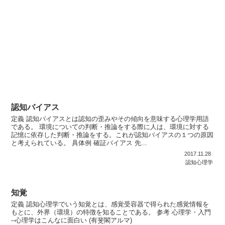
認知バイアス
定義 認知バイアスとは認知の歪みやその傾向を意味する心理学用語
である。 環境についての判断・推論をする際に人は、環境に対する
記憶に依存した判断・推論をする。これが認知バイアスの１つの原因
と考えられている。 具体例 確証バイアス 先...
2017.11.28
認知心理学
知覚
定義 認知心理学でいう知覚とは、感覚受容器で得られた感覚情報を
もとに、外界（環境）の特徴を知ることである。 参考 心理学・入門
--心理学はこんなに面白い (有斐閣アルマ)