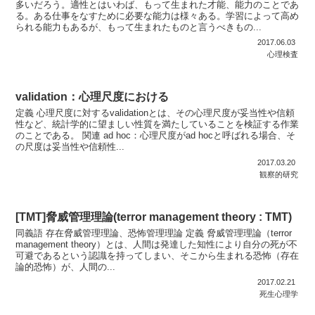
多いだろう。適性とはいわば、もって生まれた才能、能力のことであ
る。ある仕事をなすために必要な能力は様々ある。学習によって高め
られる能力もあるが、もって生まれたものと言うべきもの...
2017.06.03
心理検査
validation：心理尺度における
定義 心理尺度に対するvalidationとは、その心理尺度が妥当性や信頼
性など、統計学的に望ましい性質を満たしていることを検証する作業
のことである。 関連 ad hoc：心理尺度がad hocと呼ばれる場合、そ
の尺度は妥当性や信頼性...
2017.03.20
観察的研究
[TMT]脅威管理理論(terror management theory : TMT)
同義語 存在脅威管理理論、恐怖管理理論 定義 脅威管理理論（terror
management theory）とは、人間は発達した知性により自分の死が不
可避であるという認識を持ってしまい、そこから生まれる恐怖（存在
論的恐怖）が、人間の...
2017.02.21
死生心理学