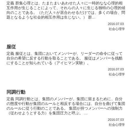
定義 群集心理とは、たまたまいあわせた人々に一時的なな心理的相
互作用が生じることによって、それらの人々に生じる独特の心理的傾
向のことである。（ただ人々が居合わせるだけでは、多くの場合、問
題となるような社会的相互作用は生じない。） 群...
2016.07.03
社会心理学
服従
定義 服従とは、集団においてメンバーが、リーダーの命令に従って
自分の希望に反する行動を取ることである。 服従はメンバーを残酷
にすることが知られている（アイヒマン実験）。
2016.07.03
社会心理学
同調行動
定義 同調行動とは、集団のメンバーが、集団に留まるために、自分
の態度や行動が集団のルールと相反する場合には、自分を曲げて集団
のルールに従う行動のことである。 集団が持つメンバーへの強制力
（従わせようとする力）を集団圧力と呼ぶ。 ...
2016.07.03
社会心理学