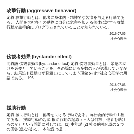
攻撃行動 (aggressive behavior)
定義 攻撃行動とは、他者に身体的・精神的な苦痛を与える行動であ
る。 人間を含む多くの動物に自分に危害を加える個体に対する攻撃
行動が生得的にプログラムされていることが知られている。
2016.07.03
社会心理学
傍観者効果 (bystander effect)
同義語 傍観者効果(bystander effect) 定義 傍観者効果とは、緊急の助
けを必要としていることを、その場にいる多数の人が認識していなが
ら、結局誰も援助せず見殺しにしてしまう現象を指す社会心理学の用
語である。 196...
2016.07.03
社会心理学
援助行動
定義 援助行動とは、他者を助ける行動である。向社会的行動の１種
である。 援助行動の起源 援助行動の起源（＝人は何故、他者を助け
るのか）という問題に対しては、(1) 本能説 (2) 社会的強化説の２つ
の回答仮説がある。 本能説は援...