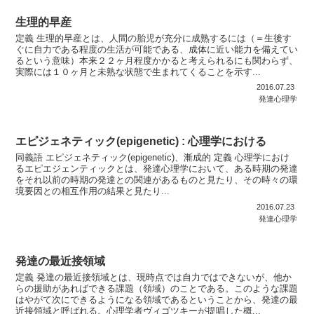
生理的早産
定義 生理的早産とは、人間の胎児が充分に成熟するには（＝生後す
ぐに自力である程度の生活が可能である、成体に近い能力を備えてい
るという意味）本来２２ヶ月程度かかると考えられるにも関わらず、
実際には１０ヶ月と未熟な状態で生まれてくることを示す...
2016.07.23
発達心理学
エピジェネティック(epigenetic) : 心理学における
同義語 エピジェネティック(epigenetic)、漸成的 定義 心理学におけ
るエピエジェンティックとは、発達心理学において、ある時期の発達
をそれ以前の時期の発達との関連があるものと見たり、その時々の環
境要因との相互作用の結果と見たり...
2016.07.23
発達心理学
発達の最近接領域
定義 発達の最近接領域とは、現時点では自力ではできないが、他か
らの援助があればできる課題（領域）のことである。このような課題
はやがて次にできるようになる領域であるということから、発達の最
近接領域と呼ばれる。心理学者ヴィゴツキーが提唱した概...