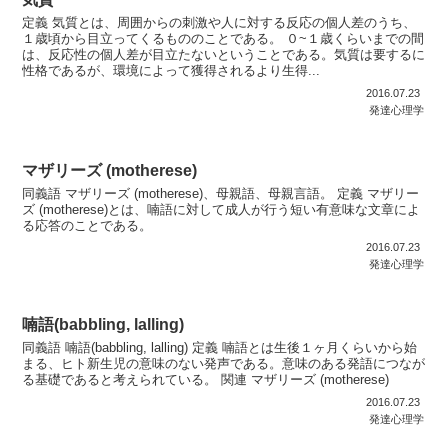
定義 気質とは、周囲からの刺激や人に対する反応の個人差のうち、
１歳頃から目立ってくるもののことである。 ０~１歳くらいまでの間
は、反応性の個人差が目立たないということである。気質は要するに
性格であるが、環境によって獲得されるより生得...
2016.07.23
発達心理学
マザリーズ (motherese)
同義語 マザリーズ (motherese)、母親語、母親言語。 定義 マザリー
ズ (motherese)とは、喃語に対して成人が行う短い有意味な文章によ
る応答のことである。
2016.07.23
発達心理学
喃語(babbling, lalling)
同義語 喃語(babbling, lalling) 定義 喃語とは生後１ヶ月くらいから始
まる、ヒト新生児の意味のない発声である。意味のある発語につなが
る基礎であると考えられている。 関連 マザリーズ (motherese)
2016.07.23
発達心理学