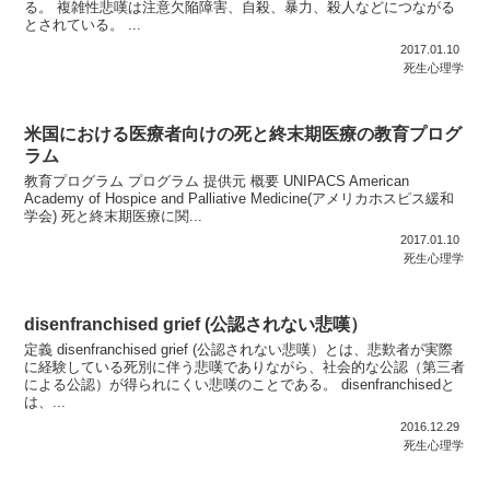
る。 複雑性悲嘆は注意欠陥障害、自殺、暴力、殺人などにつながる
とされている。 ...
2017.01.10
死生心理学
米国における医療者向けの死と終末期医療の教育プログ
ラム
教育プログラム プログラム 提供元 概要 UNIPACS American
Academy of Hospice and Palliative Medicine(アメリカホスピス緩和
学会) 死と終末期医療に関...
2017.01.10
死生心理学
disenfranchised grief (公認されない悲嘆）
定義 disenfranchised grief (公認されない悲嘆）とは、悲歎者が実際
に経験している死別に伴う悲嘆でありながら、社会的な公認（第三者
による公認）が得られにくい悲嘆のことである。 disenfranchisedと
は、...
2016.12.29
死生心理学