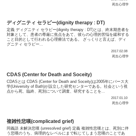
死生心理学
ディグニティ セラピー(dignity therapy : DT)
定義 ディグニティ セラピー(dignity therapy : DT)とは、終末期患者を
対象として、患者の尊厳に焦点をあて、彼らの心理的苦悩を緩和する
こと目的として行われる心理療法である。 ざっくりと言えば、ディ
グニティ セラピー...
2017.02.08
死生心理学
CDAS (Center for Death and Soceity)
CDASとは CDAS (Center for Death and Soceity)は2005年にバース大
学(University of Bath)が設立した研究センターである。社会という視
点から死、臨終、死別について調査、研究することを...
2017.01.10
死生心理学
複雑性悲嘆(complicated grief)
同義語 未解決悲嘆 (unresolved grief) 定義 複雑性悲嘆とは、死別に伴
う悲嘆のうち、病理的なレベルにまで転じてしまう悲嘆のことであ