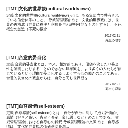
[TMT]文化的世界観(cultural worldviews)
定義 文化的世界観(cultural worldviews)とは、ある集団内で共有され
ている信念体系のこと。 脅威管理理論では、文化的世界観には、世
界の再構成（世界に秩序と意味を与え説明可能なものとする）、不死
概念の創造（不死の概念...
2017.02.21
死生心理学
[TMT]合意的妥当化
定義 合意的妥当化とは、本来、相対的であり、優劣を決したり妥当
性を証明したりすることのできない世界観を、より多くの人たちが信
じているという理由で妥当化するしようする心の働きのことである。
合意的妥当化の観点からは、自分と同じ世界観を...
2017.02.21
死生心理学
[TMT]自尊感情(self-esteem)
定義 自尊感情(self-esteem) とは、自分が自分に対して抱く評価的な
感情（好き／嫌い、肯定／否定、良し悪しなど）のことである。 脅
威管理理論における自尊心の解釈 脅威管理理論の文脈では、自尊感
情は「文化的世界観の価値基準を満...