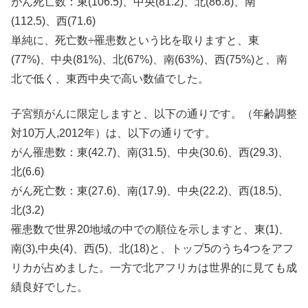
がん死亡数：東(106.5)、中央(81.2)、北(86.
8)、南
(112.5)、西(71.6)
単純に、死亡数÷罹患数という比を取りますと、東
(77%)、
中央(81%)、北(67%)、南(63%)、西(75%)と、
南
北で低く、東西中央で高い数値でした。
子宮頸がんに限定しますと、以下の通りです。（
年齢調整
対10万人,2012年）は、以下の通りです。
がん罹患数：東(42.7)、南(31.5)、中央(30.6)
、西(29.3)、
北(6.6)
がん死亡数：東(27.6)、南(17.9)、中央(22.2)
、西(18.5)、
北(3.2)
罹患数で世界20地域の中での順位を示しますと、東(1)、
南(
3),中央(4)、西(5)、北(18)と、
トップ5のうち4つをアフ
リカが占めました。
一方で北アフリカは世界的に見ても成
績良好でした。