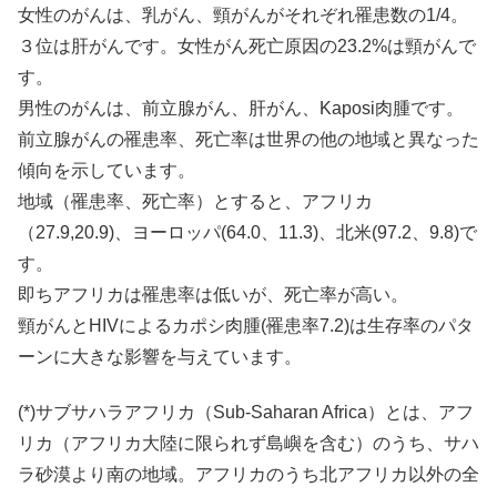
女性のがんは、乳がん、頸がんがそれぞれ罹患数の1/4。
３位は肝がんです。女性がん死亡原因の23.2%は頸がんで
す。
男性のがんは、前立腺がん、肝がん、Kaposi肉腫です。
前立腺がんの罹患率、死亡率は世界の他の地域と異なった
傾向を示しています。
地域（罹患率、死亡率）とすると、アフリカ
（27.9,20.9)、ヨーロッパ(64.0、11.3)、北米(97.2、9.8)で
す。
即ちアフリカは罹患率は低いが、死亡率が高い。
頸がんとHIVによるカポシ肉腫(罹患率7.2)は生存率のパタ
ーンに大きな影響を与えています。
(*)サブサハラアフリカ（Sub-Saharan Africa）とは、アフ
リカ（アフリカ大陸に限られず島嶼を含む）のうち、サハ
ラ砂漠より南の地域。アフリカのうち北アフリカ以外の全