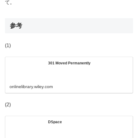
て。
参考
(1)
301 Moved Permanently
onlinelibrary.wiley.com
(2)
DSpace