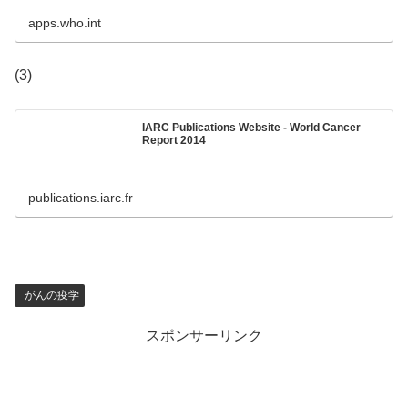
apps.who.int
(3)
IARC Publications Website - World Cancer
Report 2014
publications.iarc.fr
がんの疫学
スポンサーリンク