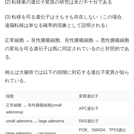
(2) 転移巣の遺伝子変異の研究は未だ不十分である
(3) 転移を司る遺伝子はそもそも存在しない（この場合、
遠隔転移は単なる確率的現象として説明される）
正常細胞 → 良性腫瘍細胞、良性腫瘍細胞 → 悪性腫瘍細胞
の変化を司る遺伝子は既に同定されているのと対照的であ
る。
例えば大腸癌では以下の段階に対応する遺伝子変異が知ら
れている。
段階
変異遺伝子
正常細胞 → 良性腫瘍細胞(small
APC遺伝子
adenoma)
small adenoma → large adenoma
RAS遺伝子
PI3K、SMAD4、TP53遺伝
large adenoma → carcinoma