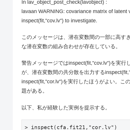
In lav_object_post_check(lavobject) :
lavaan WARNING: covariance matrix of latent var
inspect(fit,”cov.lv”) to investigate.
このメッセージは、潜在変数間の一部に高す
な潜在変数の組み合わせが存在している。
警告メッセージではinspect(fit,”cov.l
が、潜在変数間の共分散を出力するinspect(fit,
inspect(fit,”cor.lv”)を実行したほ
題がある。
以下、私が経験した実例を提示する。
> inspect(cfa.fit21,"cor.lv")
