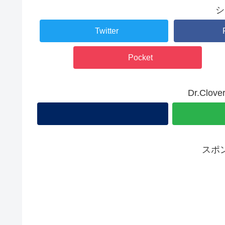
シ
Twitter
Pocket
Dr.Cl
スポ