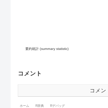
要約統計 (summary statistic)
コメント
コメン
ホーム
R辞典
Rデバッグ