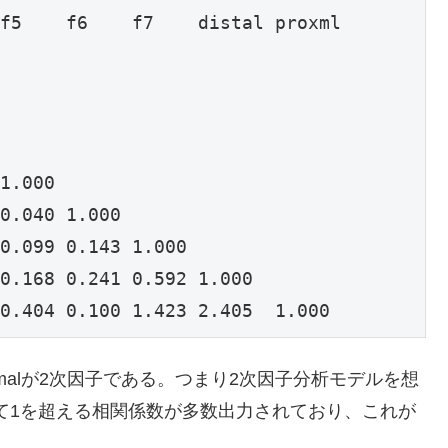
f5    f6    f7    distal proxml

                               

                               

                               

                               

1.000                          

0.040 1.000                    

0.099 0.143 1.000              

0.168 0.241 0.592 1.000        

0.404 0.100 1.423 2.405  1.000
roximalが2次因子である。つまり2次因子分析モデルを想
おいて1を超える相関係数が多数出力されており、これが
。