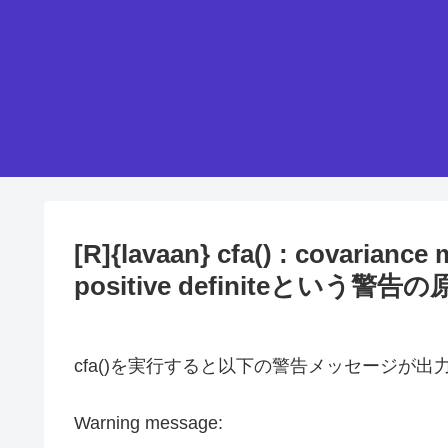
[R]{lavaan} cfa() : covariance m
positive definiteという警
cfa()を実行すると以下の警告メッセージが
Warning message: