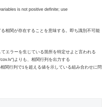
iables is not positive definite; use
ぎる相関が存在することを意味する。即ち識別不可能
v”)を実行してエラーを生じている箇所を特定せよと言われる
”cov.lv”)よりも、相関行列を出力する
うがよい。この相関行列で1を超える値を示している組み合わせに問