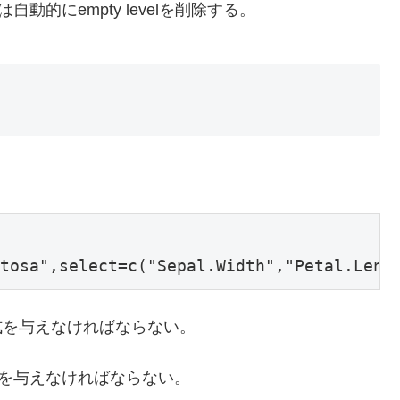
自動的にempty levelを削除する。
tosa",select=c("Sepal.Width","Petal.Leng
件式を与えなければならない。
トルを与えなければならない。