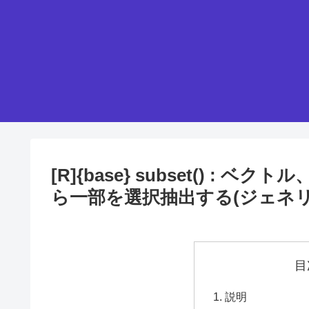
[R]{base} subset() 
ら一部を選択抽出する(ジェネリ
目
説明