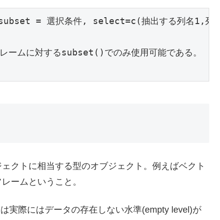
bset = 選択条件, select=c(抽出する列名1,列名2
フレームに対するsubset()でのみ使用可能である。

ジェクトに相当する型のオブジェクト。例えばベクト
フレームということ。
実際にはデータの存在しない水準(empty level)が