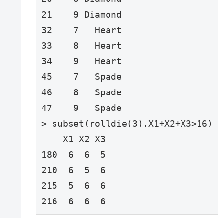
21    9 Diamond

32    7   Heart

33    8   Heart

34    9   Heart

45    7   Spade

46    8   Spade

47    9   Spade

> subset(rolldie(3),X1+X2+X3>16)

    X1 X2 X3

180  6  6  5

210  6  5  6

215  5  6  6

216  6  6  6