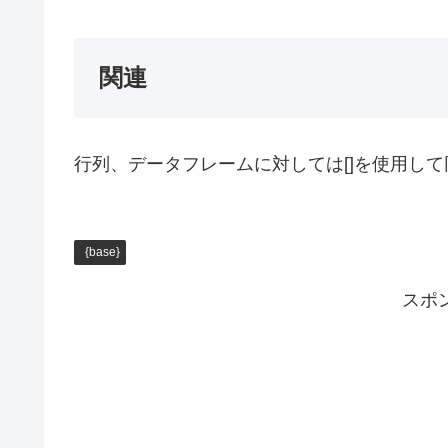
関連
行列、データフレームに対しては[]を使用し
{base}
スポ