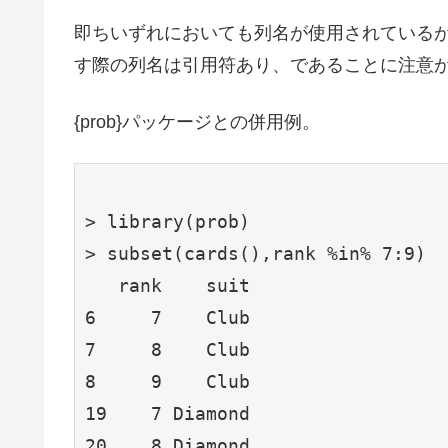
即ちいずれにおいても列名が使用されているが、s
す際の列名は引用符あり、であることに注意
{prob}パッケージとの併用例。
> library(prob)

> subset(cards(),rank %in% 7:9)

   rank    suit

6     7    Club

7     8    Club

8     9    Club

19    7 Diamond

20    8 Diamond
