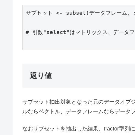
サブセット <- subset(データフレーム, su
# 引数"select"はマトリックス、データ
返り値
サブセット抽出対象となった元のデータオブ
ルならベクトル、データフレームならデータ
なおサブセットを抽出した結果、Factor型列には