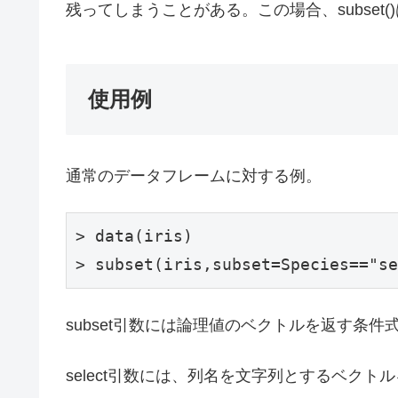
残ってしまうことがある。この場合、subset()は
使用例
通常のデータフレームに対する例。
> data(iris)

> subset(iris,subset=Species=="se
subset引数には論理値のベクトルを返す条
select引数には、列名を文字列とするベク