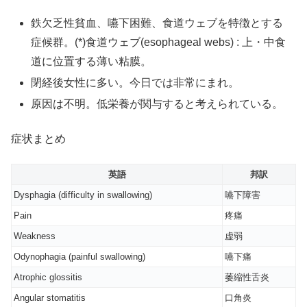
鉄欠乏性貧血、嚥下困難、食道ウェブを特徴とする
症候群。(*)食道ウェブ(esophageal webs) : 上・中食
道に位置する薄い粘膜。
閉経後女性に多い。今日では非常にまれ。
原因は不明。低栄養が関与すると考えられている。
症状まとめ
英語
邦訳
Dysphagia (difficulty in swallowing)
嚥下障害
Pain
疼痛
Weakness
虚弱
Odynophagia (painful swallowing)
嚥下痛
Atrophic glossitis
萎縮性舌炎
Angular stomatitis
口角炎