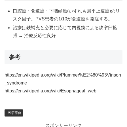
口腔癌・食道癌・下咽頭癌(いずれも扁平上皮癌)のリ
スク因子。PVS患者の1/10が食道癌を発症する。
治療は鉄補充と必要に応じて内視鏡による狭窄部拡
張 → 治療反応性良好
参考
https://en.wikipedia.org/wiki/Plummer%E2%80%93Vinson
_syndrome
https://en.wikipedia.org/wiki/Esophageal_web
医学辞典
スポンサーリンク