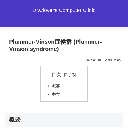
Dr.Clover's Computer Clinic
Plummer-Vinson症候群 (Plummer-
Vinson syndrome)
2017.04.16
2016.05.05
目次
概要
参考
概要