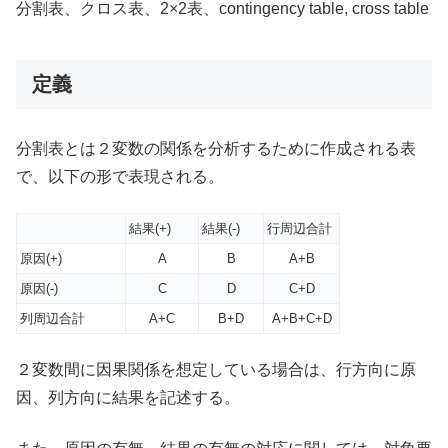
分割表、クロス表、2×2表、contingency table, cross table
定義
分割表とは２変数の関係を分析するために作成される表
で、以下の形で表現される。
結果(+)
結果(-)
行周辺合計
原因(+)
A
B
A+B
原因(-)
C
D
C+D
列周辺合計
A+C
B+D
A+B+C+D
２変数間に因果関係を想定している場合は、行方向に原
因、列方向に結果を記述する。