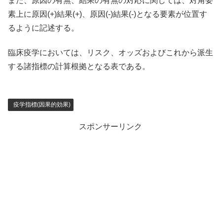
また、原因の有無、結果の有無の対応に関しては、対角要
素上に原因(+)結果(+)、原因(-)結果(-)となる要素が位置す
るように記述する。
臨床疫学においては、リスク、オッズおよびこれから派生
する諸指標の計算根拠となる表である。
疫学指標(因果的効果)
スポンサーリンク