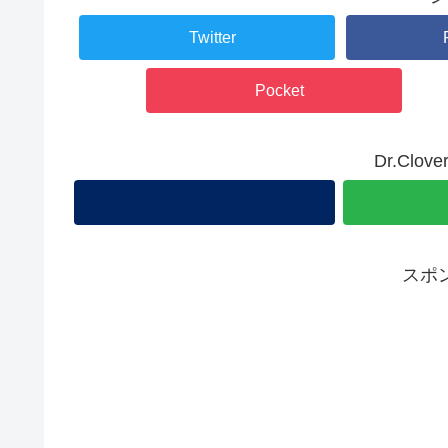
Twitter
Pocket
Dr.Cl
スポ