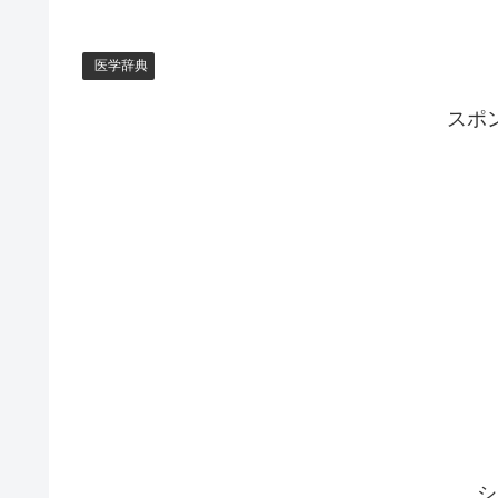
医学辞典
スポ
シ