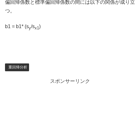
偏回帰係数と標準偏回帰係数の間には以下の関係が成り立
つ。
b1 = b1* (s
/s
)
y
x1
重回帰分析
スポンサーリンク