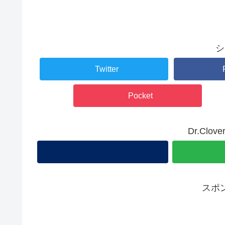
シ
Twitter
Pocket
Dr.Cl
スポ