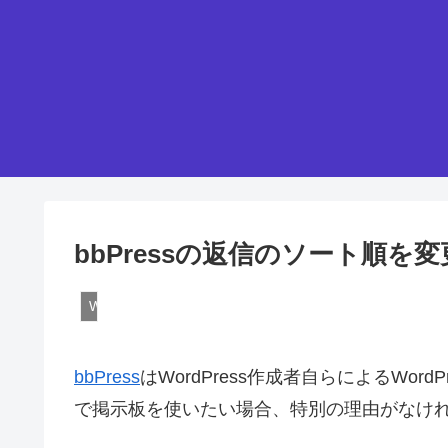
bbPressの返信のソート順を
WordPressプラグイン
bbPress
はWordPress作成者自らによるWord
で掲示板を使いたい場合、特別の理由がなけ