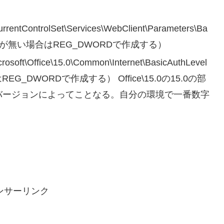
ControlSet\Services\WebClient\Parameters\Ba
（キーが無い場合はREG_DWORDで作成する）
ft\Office\15.0\Common\Internet\BasicAuthLevel
DWORDで作成する） Office\15.0の15.0の部
eのバージョンによってことなる。自分の環境で一番数字
ンサーリンク