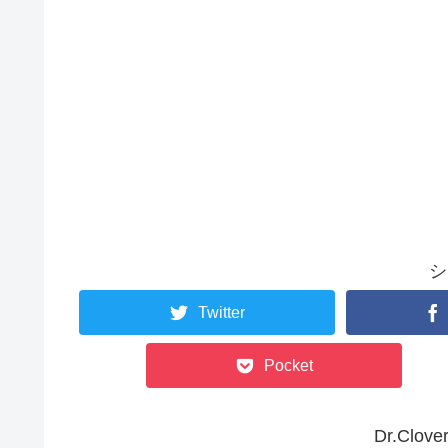
シ
Twitter
Pocket
Dr.Cl