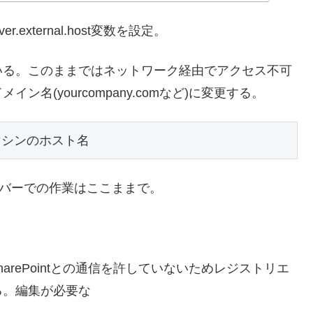
server.external.host変数を設定。
いる。このままではネットワーク経由でアクセス不可
名(yourcompany.comなど)に変更する。
バーマシンのホスト名
業。サーバーでの作業はここままで。
でのSharePointとの通信を許していないためレジストリエ
る。編集が必要な