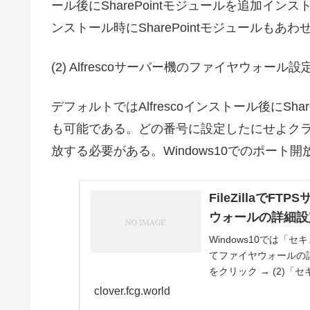
ール後にSharePointモジュールを追加イ
ンストール時にSharePointモジュールも
(2) Alfrescoサーバー機のファイヤウォール設
デフォルトではAlfrescoインストール後にSha
も可能である。どの番号に設定したにせよク
放する必要がある。Windows10でのポート
FileZillaでF
ウォールの詳細設
Windows10では「
てファイヤウォールの詳
をクリック → (2)「セ
clover.fcg.world