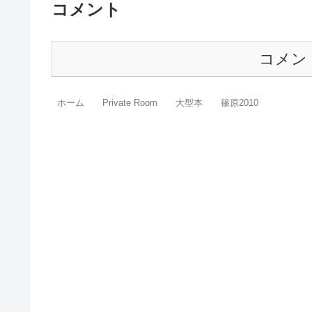
コメント
コメン
ホーム
Private Room
大型本
篠原2010