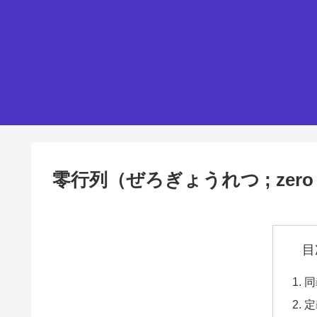
零行列（ぜろぎょうれつ ; zero ma
目
同
定