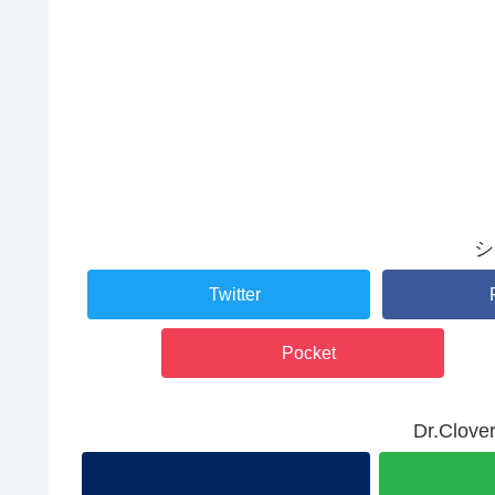
シ
Twitter
Pocket
Dr.Cl