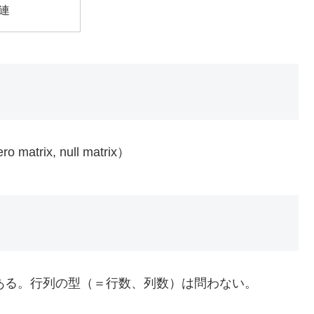
連
x, null matrix）
の行列である。行列の型（＝行数、列数）は問わない。