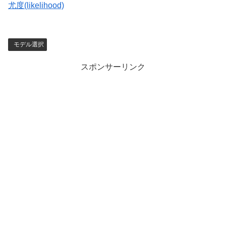
尤度(likelihood)
モデル選択
スポンサーリンク