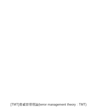
[TMT]脅威管理理論(terror management theory : TMT)