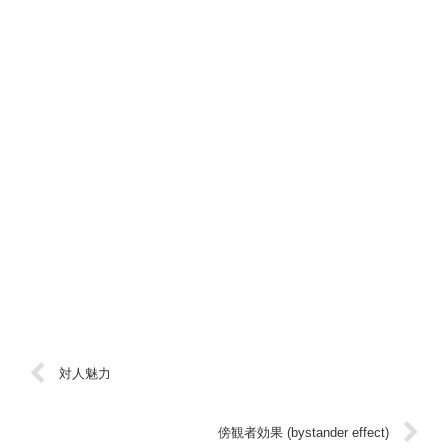
対人魅力
傍観者効果 (bystander effect)