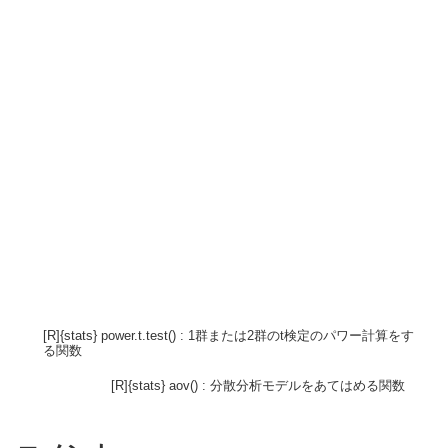
[R]{stats} power.t.test() : 1群または2群のt検定のパワー計算をす
る関数
[R]{stats} aov() : 分散分析モデルをあてはめる関数