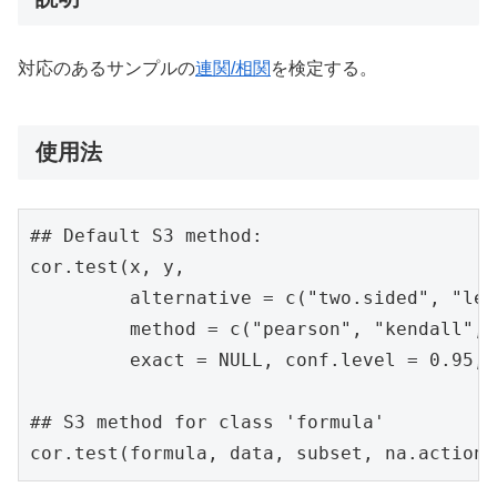
対応のあるサンプルの
連関/相関
を検定する。
使用法
## Default S3 method:

cor.test(x, y,

         alternative = c("two.sided", "les
         method = c("pearson", "kendall", 
         exact = NULL, conf.level = 0.95, 
## S3 method for class 'formula'

cor.test(formula, data, subset, na.action,