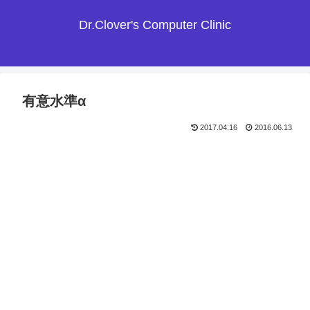
Dr.Clover's Computer Clinic
有意水準α
2017.04.16
2016.06.13