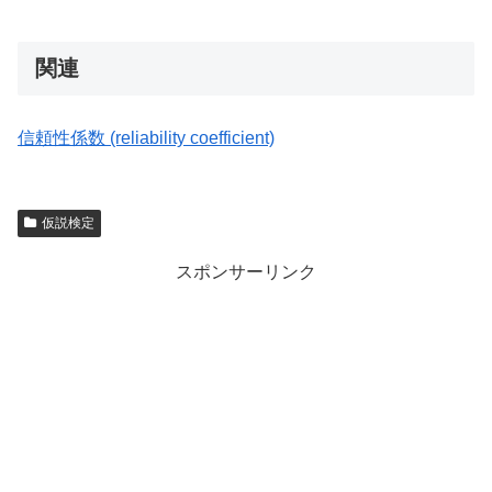
関連
信頼性係数 (reliability coefficient)
仮説検定
スポンサーリンク