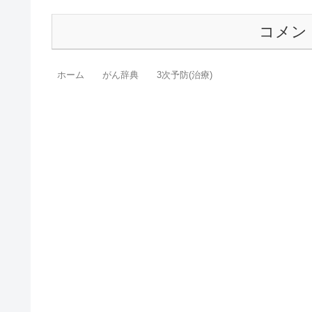
コメン
ホーム
がん辞典
3次予防(治療)