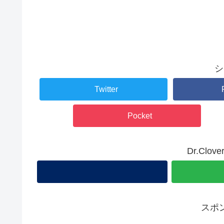
シ
Twitter
Pocket
Dr.Cl
スポ